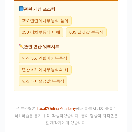
관련 개념 포스팅
097 연립이차부등식 풀이
090 이차부등식 이해
085 절댓값 부등식
관련 연산 워크시트
연산 56. 연립이차부등식
연산 52. 이차부등식의 해
연산 50. 절댓값 부등식
본 포스팅은
Local2Online Academy
에서 마플시너지 공통수
학1 학습을 돕기 위해 작성되었습니다. 풀이 영상의 저작권은
원 제작자에게 있습니다.