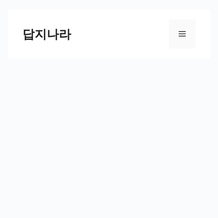
컨
텐
답지나라
메
츠
로
뉴
건
너
뛰
기