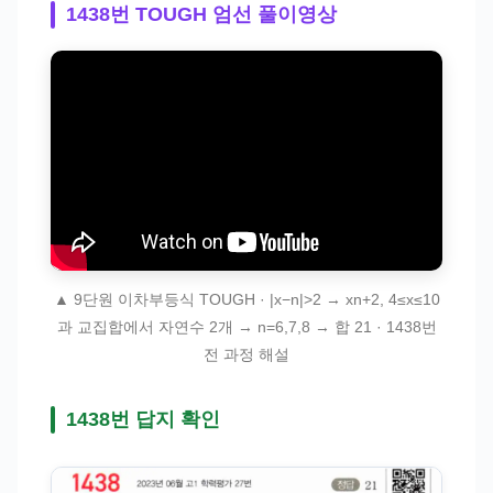
1438번 TOUGH 엄선 풀이영상
▲ 9단원 이차부등식 TOUGH · |x−n|>2 → x
n+2, 4≤x≤10
과 교집합에서 자연수 2개 → n=6,7,8 → 합 21 · 1438번
전 과정 해설
1438번 답지 확인