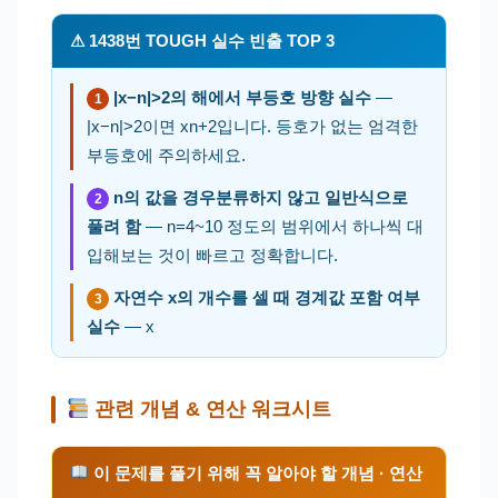
⚠ 1438번 TOUGH 실수 빈출 TOP 3
|x−n|>2의 해에서 부등호 방향 실수
—
1
|x−n|>2이면 x
n+2입니다. 등호가 없는 엄격한
부등호에 주의하세요.
n의 값을 경우분류하지 않고 일반식으로
2
풀려 함
— n=4~10 정도의 범위에서 하나씩 대
입해보는 것이 빠르고 정확합니다.
자연수 x의 개수를 셀 때 경계값 포함 여부
3
실수
— x
관련 개념 & 연산 워크시트
이 문제를 풀기 위해 꼭 알아야 할 개념 · 연산