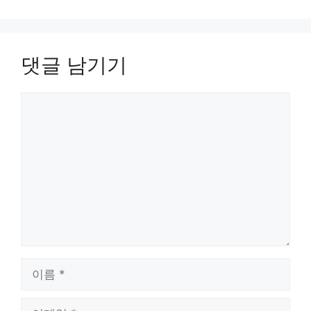
댓글 남기기
댓
글
이
름
이