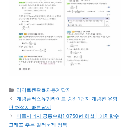
카
라이트쎈확률과통계답지
테
개념플러스유형라이트 중3-1답지 개념편 유형
고
편 해설지 빠른답지
리
마플시너지 공통수학1 0750번 해설 | 이차함수
그래프 추론 킬러문제 정복