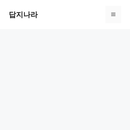
컨
텐
답지나라
메
츠
로
뉴
건
너
뛰
기