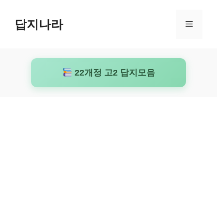
컨
텐
답지나라
메
츠
로
뉴
건
너
22개정 고2 답지모음
뛰
기