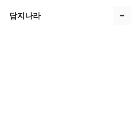
컨
텐
답지나라
메
츠
로
뉴
건
너
뛰
기