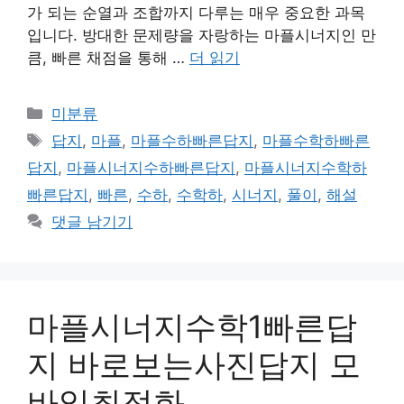
가 되는 순열과 조합까지 다루는 매우 중요한 과목
입니다. 방대한 문제량을 자랑하는 마플시너지인 만
큼, 빠른 채점을 통해 …
더 읽기
카
미분류
테
태
답지
,
마플
,
마플수하빠른답지
,
마플수학하빠른
고
그
답지
,
마플시너지수하빠른답지
,
마플시너지수학하
리
빠른답지
,
빠른
,
수하
,
수학하
,
시너지
,
풀이
,
해설
댓글 남기기
마플시너지수학1빠른답
지 바로보는사진답지 모
바일최적화