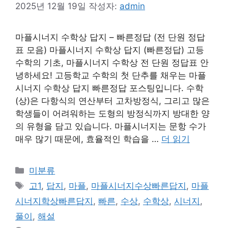
2025년 12월 19일
작성자:
admin
마플시너지 수학상 답지 – 빠른정답 (전 단원 정답
표 모음) 마플시너지 수학상 답지 (빠른정답) 고등
수학의 기초, 마플시너지 수학상 전 단원 정답표 안
녕하세요! 고등학교 수학의 첫 단추를 채우는 마플
시너지 수학상 답지 빠른정답 포스팅입니다. 수학
(상)은 다항식의 연산부터 고차방정식, 그리고 많은
학생들이 어려워하는 도형의 방정식까지 방대한 양
의 유형을 담고 있습니다. 마플시너지는 문항 수가
매우 많기 때문에, 효율적인 학습을 …
더 읽기
카
미분류
테
태
고1
,
답지
,
마플
,
마플시너지수상빠른답지
,
마플
고
그
시너지학상빠른답지
,
빠른
,
수상
,
수학상
,
시너지
,
리
풀이
,
해설