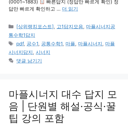
(0001~1883)
빠른답지 (정답만 빠르게 확인) 정
답만 빠르게 확인하고 …
더 읽기
카
[상위랭킹포스트]
,
고1답지모음
,
마플시너지공
테
통수학1답지
고
태
pdf
,
공수1
,
공통수학1
,
마플
,
마플시너지
,
마플
리
그
시너지답지
,
시너지
댓글 남기기
마플시너지 대수 답지 모
음 | 단원별 해설·공식·꿀
팁 강의 포함