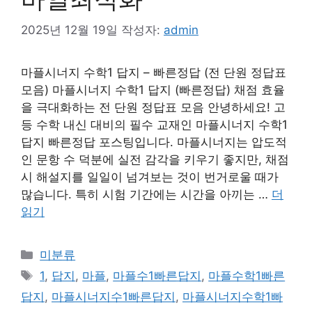
2025년 12월 19일
작성자:
admin
마플시너지 수학1 답지 – 빠른정답 (전 단원 정답표
모음) 마플시너지 수학1 답지 (빠른정답) 채점 효율
을 극대화하는 전 단원 정답표 모음 안녕하세요! 고
등 수학 내신 대비의 필수 교재인 마플시너지 수학1
답지 빠른정답 포스팅입니다. 마플시너지는 압도적
인 문항 수 덕분에 실전 감각을 키우기 좋지만, 채점
시 해설지를 일일이 넘겨보는 것이 번거로울 때가
많습니다. 특히 시험 기간에는 시간을 아끼는 …
더
읽기
카
미분류
테
태
1
,
답지
,
마플
,
마플수1빠른답지
,
마플수학1빠른
고
그
답지
,
마플시너지수1빠른답지
,
마플시너지수학1빠
리