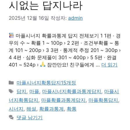
시없는 답지나라
2025년 12월 16일
작성자:
admin
마플시너지 확률과통계 답지 전체보기 1 1편 · 경
우의 수 ~ 확률 1 ~ 100p › 2 2편 · 조건부확률 ~ 통
계 101 ~ 200p › 3 3편 · 통계적 추정 201 ~ 300p ›
4 4편 · 심화 문제풀이 301 ~ 400p › 5 5편 · 완결
401 ~ 524p ›
잠깐만요! 친구들에게 …
더 읽기
카
마플시너지확통답지15개정
테
태
답지
,
마플
,
마플시너지확률과통계답지
,
마플시
고
그
너지확통답지
,
마플확률과통계답지
,
마플확통답지
,
리
시너지
,
해설
,
확률과통계
,
확통
댓글 남기기