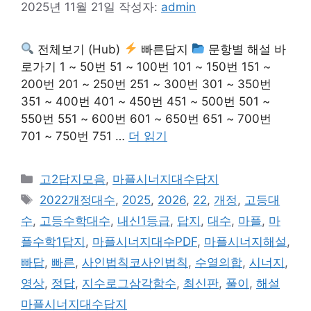
2025년 11월 21일
작성자:
admin
전체보기 (Hub)
빠른답지
문항별 해설 바
로가기 1 ~ 50번 51 ~ 100번 101 ~ 150번 151 ~
200번 201 ~ 250번 251 ~ 300번 301 ~ 350번
351 ~ 400번 401 ~ 450번 451 ~ 500번 501 ~
550번 551 ~ 600번 601 ~ 650번 651 ~ 700번
701 ~ 750번 751 …
더 읽기
카
고2답지모음
,
마플시너지대수답지
테
태
2022개정대수
,
2025
,
2026
,
22
,
개정
,
고등대
고
그
수
,
고등수학대수
,
내신1등급
,
답지
,
대수
,
마플
,
마
리
플수학1답지
,
마플시너지대수PDF
,
마플시너지해설
,
빠답
,
빠른
,
사인법칙코사인법칙
,
수열의합
,
시너지
,
영상
,
정답
,
지수로그삼각함수
,
최신판
,
풀이
,
해설
마플시너지대수답지