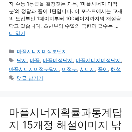
자 수능 1등급을 결정짓는 과목, ‘마플시너지 미적
분’의 정답과 풀이 1편입니다. 이 포스트에서는 교재
의 도입부인 1페이지부터 100페이지까지의 해설을
담고 있습니다. 초반부의 수열의 극한과 급수는 …
더 읽기
카
마플시너지미적분답지
테
태
답지
,
마플
,
마플미적답지
,
마플시너지미적답지
,
고
그
마플시너지미적분답지
,
미적분
,
시너지
,
풀이
,
해설
리
댓글 남기기
마플시너지확률과통계답
지 15개정 해설이미지 낚