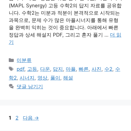
(MAPL Synergy) 고등 수학2의 답지 자료를 공유합
니다. 수학2는 미분과 적분이 본격적으로 시작되는
과목으로, 문제 수가 많은 마플시너지를 통해 유형
을 완벽히 익히는 것이 중요합니다. 아래에서 빠른
정답과 상세 해설지 PDF, 그리고 혼자 풀기 …
더 읽
기
카
미분류
테
태
pdf
,
고등
,
다운
,
답지
,
마플
,
빠른
,
사진
,
수2
,
수
고
그
학2
,
시너지
,
영상
,
풀이
,
해설
리
댓글 남기기
페
페
1
2
다음
→
이
이