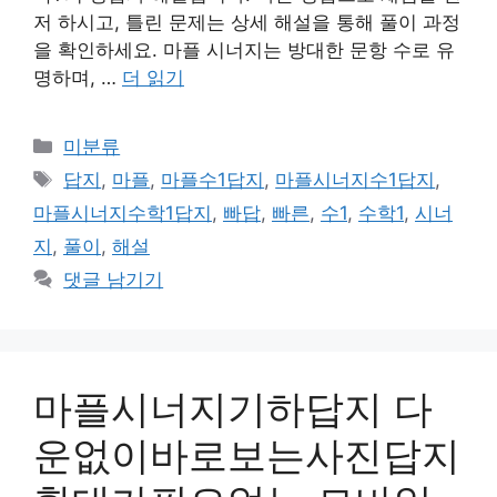
저 하시고, 틀린 문제는 상세 해설을 통해 풀이 과정
을 확인하세요. 마플 시너지는 방대한 문항 수로 유
명하며, …
더 읽기
카
미분류
테
태
답지
,
마플
,
마플수1답지
,
마플시너지수1답지
,
고
그
마플시너지수학1답지
,
빠답
,
빠른
,
수1
,
수학1
,
시너
리
지
,
풀이
,
해설
댓글 남기기
마플시너지기하답지 다
운없이바로보는사진답지