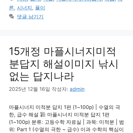
고
그
른
,
시너지
,
풀이
리
댓글 남기기
15개정 마플시너지미적
분답지 해설이미지 낚시
없는 답지나라
2025년 12월 16일
작성자:
admin
마플시너지 미적분 답지 1편 (1~100p) | 수열의 극
한, 급수 해설
마플시너지 미적분 답지 1편
(1~100p) 분류: 고등수학 자료실 | 과목: 미적분 | 범
위: Part 1 (수열의 극한 ~ 급수) 이과 수학의 핵심이