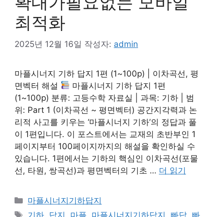
확대가필요없는 모바일
최적화
2025년 12월 16일
작성자:
admin
마플시너지 기하 답지 1편 (1~100p) | 이차곡선, 평
면벡터 해설
마플시너지 기하 답지 1편
(1~100p) 분류: 고등수학 자료실 | 과목: 기하 | 범
위: Part 1 (이차곡선 ~ 평면벡터) 공간지각력과 논
리적 사고를 키우는 ‘마플시너지 기하’의 정답과 풀
이 1편입니다. 이 포스트에서는 교재의 초반부인 1
페이지부터 100페이지까지의 해설을 확인하실 수
있습니다. 1편에서는 기하의 핵심인 이차곡선(포물
선, 타원, 쌍곡선)과 평면벡터의 기초 …
더 읽기
카
마플시너지기하답지
테
태
기하
,
답지
,
마플
,
마플시너지기하답지
,
빠답
,
빠