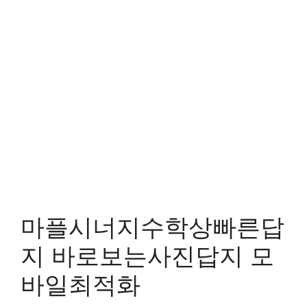
마플시너지수학상빠른답
지 바로보는사진답지 모
바일최적화