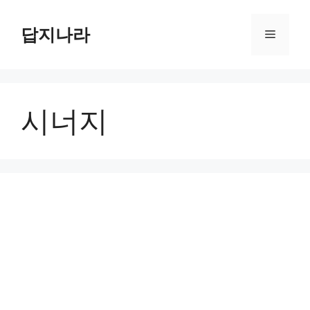
컨
텐
답지나라
메
츠
로
뉴
건
너
시너지
뛰
기