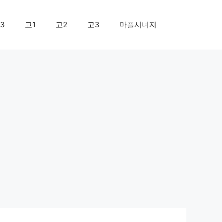
3
고1
고2
고3
마플시너지