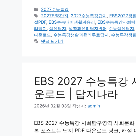
카
2027수능특강
테
태
2027EBS답지
,
2027수능특강답지
,
EBS2027
고
그
설PDF
,
EBS수능대비생활과윤리
,
EBS수능특강사회
리
리답지
,
생윤답지
,
생활과윤리답지PDF
,
수능생윤답지
다운로드
,
수능특강생활과윤리무료답지
,
수능특강생
댓글 남기기
EBS 2027 수능특강
운로드 | 답지나라
2026년 02월 03일
작성자:
admin
EBS 2027 수능특강 사회탐구영역 사회문화 
본 포스트는 답지 PDF 다운로드 링크, 해설