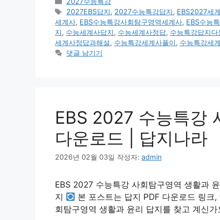
카
2027수능특강
테
태
2027EBS답지
,
2027수능특강답지
,
EBS2027
고
그
세계사
,
EBS수능특강사회탐구영역세계사
,
EBS수능
리
지
,
수능세계사답지
,
수능세계사정답
,
수능특강답지다
세계사정답과해설
,
수능특강세계사풀이
,
수능특강세
댓글 남기기
EBS 2027 수능특강
다운로드 | 답지나라
2026년 02월 03일
작성자:
admin
EBS 2027 수능특강 사회탐구영역 생활과 윤
지
본 포스트는 답지 PDF 다운로드 링크,
회탐구영역 생활과 윤리 답지를 찾고 계신가요