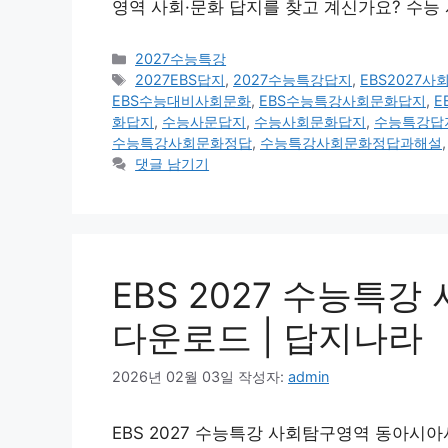
영역 사회·문화 답지를 찾고 계신가요? 수능
카
2027수능특강
테
태
2027EBS답지
,
2027수능특강답지
,
EBS2027
고
그
EBS수능대비사회문화
,
EBS수능특강사회문화답지
,
E
리
화답지
,
수능사문답지
,
수능사회문화답지
,
수능특강답
수능특강사회문화정답
,
수능특강사회문화정답과해설
댓글 남기기
EBS 2027 수능특강
다운로드 | 답지나라
2026년 02월 03일
작성자:
admin
EBS 2027 수능특강 사회탐구영역 동아시아사