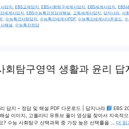
세계사답지
,
EBS교재답지
,
EBS사회탐구세계사답지
,
EBS세계사답지
,
EBS
특강세계사답지
,
EBS수능특강정답과해설
,
고등세계사답지
,
답지나라
,
사
운
,
수능특강사탐답지
,
수능특강세계사PDF
,
수능특강세계사다운로드
,
수
계사해설
,
수능특강정답
 사회탐구영역 생활과 윤리 답지
리 답지 – 정답 및 해설 PDF 다운로드 | 답지나라
EBS 
 해설 이미지, 고퀄리티 유튜브 풀이 영상을 찾아서 지속적으로
? 수능 사회탐구 선택과목 중 가장 높은 선택률을 …
더 읽