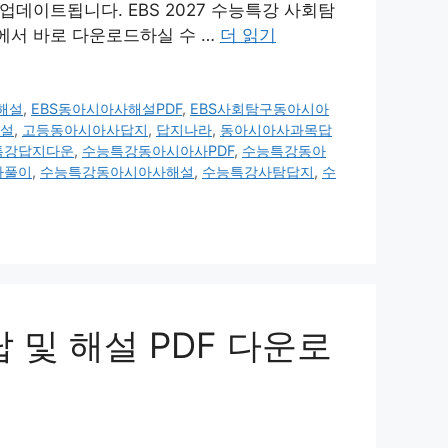
업데이트됩니다. EBS 2027 수능특강 사회탐
에서 바로 다운로드하실 수 …
더 읽기
해설
,
EBS동아시아사해설PDF
,
EBS사회탐구동아시아
해설
,
고등동아시아사답지
,
답지나라
,
동아시아사과목답
특강답지다운
,
수능특강동아시아사PDF
,
수능특강동아
사풀이
,
수능특강동아시아사해설
,
수능특강사탐답지
,
수
답 및 해설 PDF 다운로