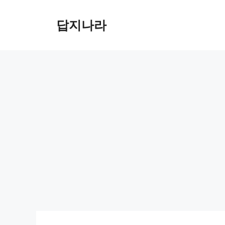
컨
텐
답지나라
츠
로
건
너
뛰
기