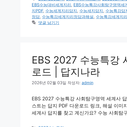
고
그
EBS수능대비세계지리
,
EBS수능특강사회탐구영역세
리
지PDF
,
수능세계지리답지
,
수능세지답지
,
수능특강답
정답
,
수능특강세계지리정답과해설
,
수능특강세계지
댓글 남기기
EBS 2027 수능특강
로드 | 답지나라
2026년 02월 03일
작성자:
admin
EBS 2027 수능특강 사회탐구영역 세계사 답
스트는 답지 PDF 다운로드 링크, 해설 이미
세계사 답지를 찾고 계신가요? 수능 사회탐