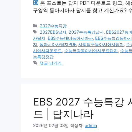
본 포스트는 답지 PDF 다운로드 링크, 
구영역 동아시아사 답지를 찾고 계신가요? 
카
2027수능특강
테
태
2027EBS답지
,
2027수능특강답지
,
EBS2027
고
그
사답지
,
EBS수능대비동아시아사
,
EBS수능특강동아
리
지
,
동아시아사답지PDF
,
사회탐구동아시아사답지
,
수
시아사다운로드
,
수능특강동아시아사무료답지
,
수능
능특강정답
댓글 남기기
EBS 2027 수능특강
드 | 답지나라
2026년 02월 03일
작성자:
admin