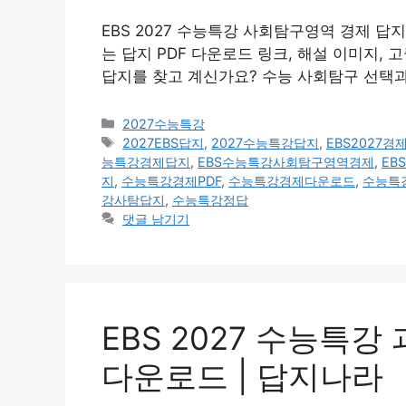
EBS 2027 수능특강 사회탐구영역 경제 답지
는 답지 PDF 다운로드 링크, 해설 이미지,
답지를 찾고 계신가요? 수능 사회탐구 선택
카
2027수능특강
테
태
2027EBS답지
,
2027수능특강답지
,
EBS2027경
고
그
능특강경제답지
,
EBS수능특강사회탐구영역경제
,
EB
리
지
,
수능특강경제PDF
,
수능특강경제다운로드
,
수능특
강사탐답지
,
수능특강정답
댓글 남기기
EBS 2027 수능특강
다운로드 | 답지나라