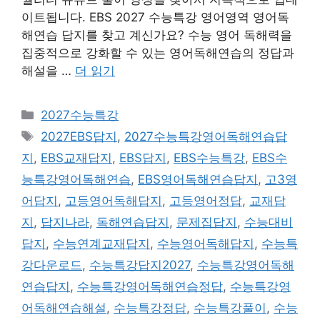
이트됩니다. EBS 2027 수능특강 영어영역 영어독
해연습 답지를 찾고 계신가요? 수능 영어 독해력을
집중적으로 강화할 수 있는 영어독해연습의 정답과
해설을 …
더 읽기
카
2027수능특강
테
태
2027EBS답지
,
2027수능특강영어독해연습답
고
그
지
,
EBS교재답지
,
EBS답지
,
EBS수능특강
,
EBS수
리
능특강영어독해연습
,
EBS영어독해연습답지
,
고3영
어답지
,
고등영어독해답지
,
고등영어정답
,
교재답
지
,
답지나라
,
독해연습답지
,
문제집답지
,
수능대비
답지
,
수능연계교재답지
,
수능영어독해답지
,
수능특
강다운로드
,
수능특강답지2027
,
수능특강영어독해
연습답지
,
수능특강영어독해연습정답
,
수능특강영
어독해연습해설
,
수능특강정답
,
수능특강풀이
,
수능