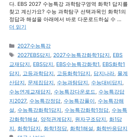
다. EBS 2027 수능특강 과학탐구영역 화학1 답지를
찾고 계신가요? 수능 과학탐구 선택과목인 화학1의
정답과 해설을 아래에서 바로 다운로드하실 수 …
더 읽기
카
2027수능특강
테
태
2027EBS답지
,
2027수능특강화학1답지
,
EBS
고
그
교재답지
,
EBS답지
,
EBS수능특강화학1
,
EBS화학1
리
답지
,
고등과학답지
,
고등화학1답지
,
답지나라
,
몰계
산답지
,
문제집답지
,
수능과탐답지
,
수능대비답지
,
수능연계교재답지
,
수능특강다운로드
,
수능특강답
지2027
,
수능특강정답
,
수능특강풀이
,
수능특강해
설
,
수능특강화학1답지
,
수능특강화학1정답
,
수능특
강화학1해설
,
양적관계답지
,
원자구조답지
,
화1답
지
,
화학1답지
,
화학1정답
,
화학1해설
,
화학반응답지