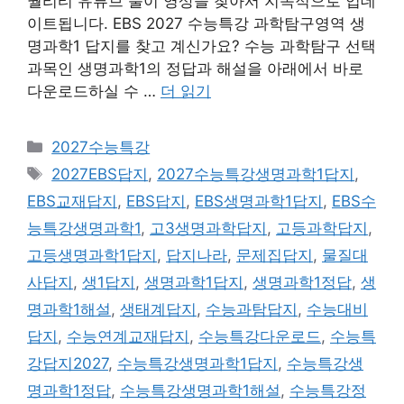
퀄리티 유튜브 풀이 영상을 찾아서 지속적으로 업데
이트됩니다. EBS 2027 수능특강 과학탐구영역 생
명과학1 답지를 찾고 계신가요? 수능 과학탐구 선택
과목인 생명과학1의 정답과 해설을 아래에서 바로
다운로드하실 수 …
더 읽기
카
2027수능특강
테
태
2027EBS답지
,
2027수능특강생명과학1답지
,
고
그
EBS교재답지
,
EBS답지
,
EBS생명과학1답지
,
EBS수
리
능특강생명과학1
,
고3생명과학답지
,
고등과학답지
,
고등생명과학1답지
,
답지나라
,
문제집답지
,
물질대
사답지
,
생1답지
,
생명과학1답지
,
생명과학1정답
,
생
명과학1해설
,
생태계답지
,
수능과탐답지
,
수능대비
답지
,
수능연계교재답지
,
수능특강다운로드
,
수능특
강답지2027
,
수능특강생명과학1답지
,
수능특강생
명과학1정답
,
수능특강생명과학1해설
,
수능특강정