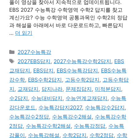
풀이 영상을 찾아서 지속적으로 업데이트됩니다.
EBS 2027 수능특강 수학영역 수학2 답지를 찾고
계신가요? 수능 수학영역 공통과목인 수학2의 정답
과 해설을 아래에서 바로 다운로드하고, 빠른답지
…
더 읽기
카
2027수능특강
테
태
2027EBS답지
,
2027수능특강수학2답지
,
EBS
고
그
교재답지
,
EBS답지
,
EBS수능특강답지
,
EBS수능특
리
강수학
,
EBS수학2답지
,
고등수학2답지
,
고등수학답
지
,
교재답지
,
답지나라
,
문제집답지
,
미적분답지
,
수2답지
,
수능대비답지
,
수능연계교재답지
,
수능특
강다운로드
,
수능특강답지2027
,
수능특강수2답지
,
수능특강수2정답
,
수능특강수2해설
,
수능특강수학
2정답
,
수능특강수학2해설
,
수능특강정답
,
수능특
강풀이
,
수능특강해설
,
수학2답지
,
수학2정답
,
수학