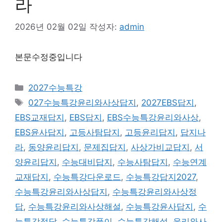
라
2026년 02월 02일
작성자:
admin
본문수정중입니다
카
2027수능특강
테
태
027수능특강윤리와사상답지
,
2027EBS답지
,
고
그
EBS교재답지
,
EBS답지
,
EBS수능특강윤리와사상
,
리
EBS윤사답지
,
고등사탐답지
,
고등윤리답지
,
답지나
라
,
동양윤리답지
,
문제집답지
,
사상가비교답지
,
서
양윤리답지
,
수능대비답지
,
수능사탐답지
,
수능연계
교재답지
,
수능특강다운로드
,
수능특강답지2027
,
수능특강윤리와사상답지
,
수능특강윤리와사상정
답
,
수능특강윤리와사상해설
,
수능특강윤사답지
,
수
능특강정답
,
수능특강풀이
,
수능특강해설
,
윤리와사