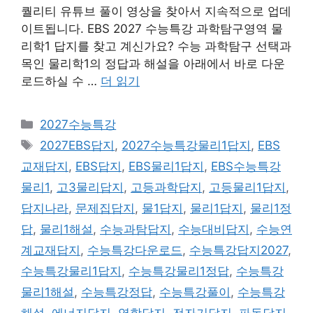
퀄리티 유튜브 풀이 영상을 찾아서 지속적으로 업데
이트됩니다. EBS 2027 수능특강 과학탐구영역 물
리학1 답지를 찾고 계신가요? 수능 과학탐구 선택과
목인 물리학1의 정답과 해설을 아래에서 바로 다운
로드하실 수 …
더 읽기
카
2027수능특강
테
태
2027EBS답지
,
2027수능특강물리1답지
,
EBS
고
그
교재답지
,
EBS답지
,
EBS물리1답지
,
EBS수능특강
리
물리1
,
고3물리답지
,
고등과학답지
,
고등물리1답지
,
답지나라
,
문제집답지
,
물1답지
,
물리1답지
,
물리1정
답
,
물리1해설
,
수능과탐답지
,
수능대비답지
,
수능연
계교재답지
,
수능특강다운로드
,
수능특강답지2027
,
수능특강물리1답지
,
수능특강물리1정답
,
수능특강
물리1해설
,
수능특강정답
,
수능특강풀이
,
수능특강