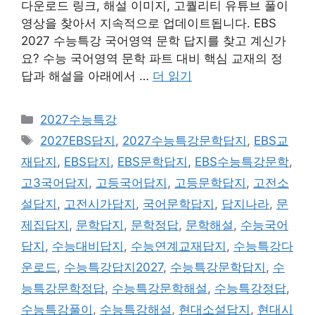
다운로드 링크, 해설 이미지, 고퀄리티 유튜브 풀이
영상을 찾아서 지속적으로 업데이트됩니다. EBS
2027 수능특강 국어영역 문학 답지를 찾고 계신가
요? 수능 국어영역 문학 파트 대비 핵심 교재의 정
답과 해설을 아래에서 …
더 읽기
카
2027수능특강
테
태
2027EBS답지
,
2027수능특강문학답지
,
EBS교
고
그
재답지
,
EBS답지
,
EBS문학답지
,
EBS수능특강문학
,
리
고3국어답지
,
고등국어답지
,
고등문학답지
,
고전소
설답지
,
고전시가답지
,
국어문학답지
,
답지나라
,
문
제집답지
,
문학답지
,
문학정답
,
문학해설
,
수능국어
답지
,
수능대비답지
,
수능연계교재답지
,
수능특강다
운로드
,
수능특강답지2027
,
수능특강문학답지
,
수
능특강문학정답
,
수능특강문학해설
,
수능특강정답
,
수능특강풀이
,
수능특강해설
,
현대소설답지
,
현대시