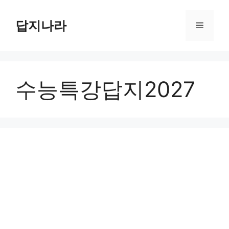
컨
텐
답지나라
메
츠
로
뉴
건
너
수능특강답지2027
뛰
기