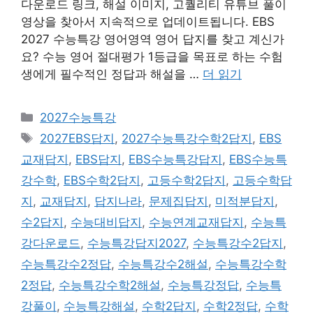
다운로드 링크, 해설 이미지, 고퀄리티 유튜브 풀이
영상을 찾아서 지속적으로 업데이트됩니다. EBS
2027 수능특강 영어영역 영어 답지를 찾고 계신가
요? 수능 영어 절대평가 1등급을 목표로 하는 수험
생에게 필수적인 정답과 해설을 …
더 읽기
카
2027수능특강
테
태
2027EBS답지
,
2027수능특강수학2답지
,
EBS
고
그
교재답지
,
EBS답지
,
EBS수능특강답지
,
EBS수능특
리
강수학
,
EBS수학2답지
,
고등수학2답지
,
고등수학답
지
,
교재답지
,
답지나라
,
문제집답지
,
미적분답지
,
수2답지
,
수능대비답지
,
수능연계교재답지
,
수능특
강다운로드
,
수능특강답지2027
,
수능특강수2답지
,
수능특강수2정답
,
수능특강수2해설
,
수능특강수학
2정답
,
수능특강수학2해설
,
수능특강정답
,
수능특
강풀이
,
수능특강해설
,
수학2답지
,
수학2정답
,
수학