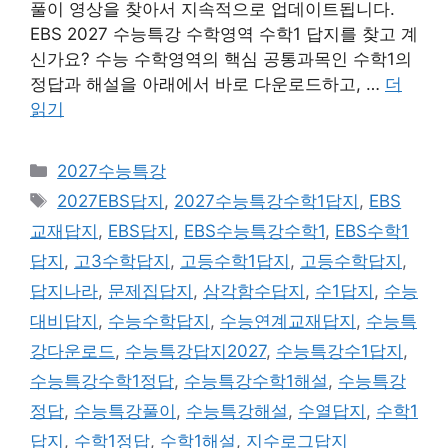
풀이 영상을 찾아서 지속적으로 업데이트됩니다.
EBS 2027 수능특강 수학영역 수학1 답지를 찾고 계
신가요? 수능 수학영역의 핵심 공통과목인 수학1의
정답과 해설을 아래에서 바로 다운로드하고, …
더
읽기
카
2027수능특강
테
태
2027EBS답지
,
2027수능특강수학1답지
,
EBS
고
그
교재답지
,
EBS답지
,
EBS수능특강수학1
,
EBS수학1
리
답지
,
고3수학답지
,
고등수학1답지
,
고등수학답지
,
답지나라
,
문제집답지
,
삼각함수답지
,
수1답지
,
수능
대비답지
,
수능수학답지
,
수능연계교재답지
,
수능특
강다운로드
,
수능특강답지2027
,
수능특강수1답지
,
수능특강수학1정답
,
수능특강수학1해설
,
수능특강
정답
,
수능특강풀이
,
수능특강해설
,
수열답지
,
수학1
답지
,
수학1정답
,
수학1해설
,
지수로그답지