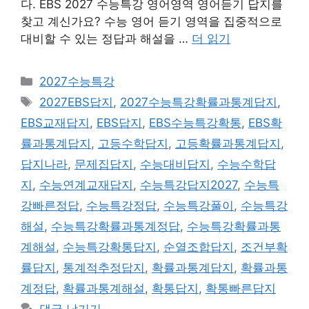
다. EBS 2027 수능특강 영어영역 영어듣기 답지를
찾고 계신가요? 수능 영어 듣기 영역을 집중적으로
대비할 수 있는 정답과 해설을 …
더 읽기
카
2027수능특강
테
태
2027EBS답지
,
2027수능특강확률과통계답지
,
고
그
EBS교재답지
,
EBS답지
,
EBS수능특강확통
,
EBS확
리
률과통계답지
,
고등수학답지
,
고등확률과통계답지
,
답지나라
,
문제집답지
,
수능대비답지
,
수능수학답
지
,
수능연계교재답지
,
수능특강답지2027
,
수능특
강빠른정답
,
수능특강정답
,
수능특강풀이
,
수능특강
해설
,
수능특강확률과통계정답
,
수능특강확률과통
계해설
,
수능특강확통답지
,
순열조합답지
,
조건부확
률답지
,
통계적추정답지
,
확률과통계답지
,
확률과통
계정답
,
확률과통계해설
,
확통답지
,
확통빠른답지
댓글 남기기