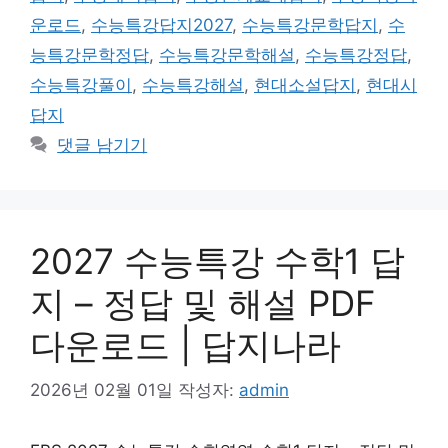
운로드
,
수능특강답지2027
,
수능특강문학답지
,
수
능특강문학정답
,
수능특강문학해설
,
수능특강정답
,
수능특강풀이
,
수능특강해설
,
현대소설답지
,
현대시
답지
댓글 남기기
2027 수능특강 수학1 답
지 – 정답 및 해설 PDF
다운로드 | 답지나라
2026년 02월 01일
작성자:
admin