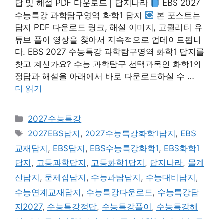
답 및 해설 PDF 다운로드 | 답지나라
EBS 2027
수능특강 과학탐구영역 화학1 답지
본 포스트는
답지 PDF 다운로드 링크, 해설 이미지, 고퀄리티 유
튜브 풀이 영상을 찾아서 지속적으로 업데이트됩니
다. EBS 2027 수능특강 과학탐구영역 화학1 답지를
찾고 계신가요? 수능 과학탐구 선택과목인 화학1의
정답과 해설을 아래에서 바로 다운로드하실 수 …
더 읽기
카
2027수능특강
테
태
2027EBS답지
,
2027수능특강화학1답지
,
EBS
고
그
교재답지
,
EBS답지
,
EBS수능특강화학1
,
EBS화학1
리
답지
,
고등과학답지
,
고등화학1답지
,
답지나라
,
몰계
산답지
,
문제집답지
,
수능과탐답지
,
수능대비답지
,
수능연계교재답지
,
수능특강다운로드
,
수능특강답
지2027
,
수능특강정답
,
수능특강풀이
,
수능특강해