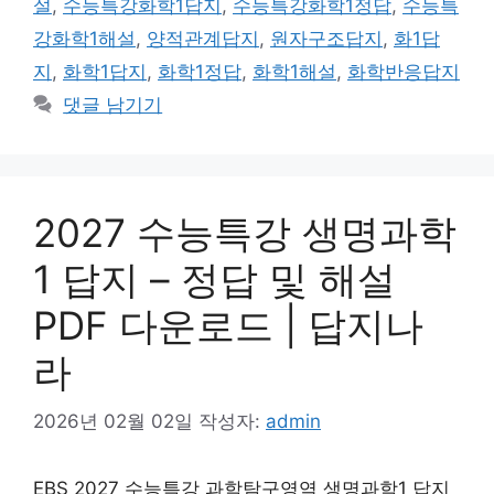
설
,
수능특강화학1답지
,
수능특강화학1정답
,
수능특
강화학1해설
,
양적관계답지
,
원자구조답지
,
화1답
지
,
화학1답지
,
화학1정답
,
화학1해설
,
화학반응답지
댓글 남기기
2027 수능특강 생명과학
1 답지 – 정답 및 해설
PDF 다운로드 | 답지나
라
2026년 02월 02일
작성자:
admin
EBS 2027 수능특강 과학탐구영역 생명과학1 답지