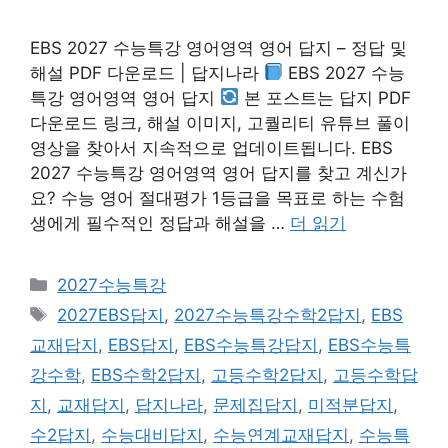
EBS 2027 수능특강 영어영역 영어 답지 – 정답 및
해설 PDF 다운로드 | 답지나라
EBS 2027 수능
특강 영어영역 영어 답지
본 포스트는 답지 PDF
다운로드 링크, 해설 이미지, 고퀄리티 유튜브 풀이
영상을 찾아서 지속적으로 업데이트됩니다. EBS
2027 수능특강 영어영역 영어 답지를 찾고 계신가
요? 수능 영어 절대평가 1등급을 목표로 하는 수험
생에게 필수적인 정답과 해설을 …
더 읽기
카
2027수능특강
테
태
2027EBS답지
,
2027수능특강수학2답지
,
EBS
고
그
교재답지
,
EBS답지
,
EBS수능특강답지
,
EBS수능특
리
강수학
,
EBS수학2답지
,
고등수학2답지
,
고등수학답
지
,
교재답지
,
답지나라
,
문제집답지
,
미적분답지
,
수2답지
,
수능대비답지
,
수능연계교재답지
,
수능특