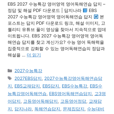
EBS 2027 수능특강 영어영역 영어독해연습 답지 –
정답 및 해설 PDF 다운로드 | 답지나라
EBS
2027 수능특강 영어영역 영어독해연습 답지
본
포스트는 답지 PDF 다운로드 링크, 해설 이미지, 고
퀄리티 유튜브 풀이 영상을 찾아서 지속적으로 업데
이트됩니다. EBS 2027 수능특강 영어영역 영어독
해연습 답지를 찾고 계신가요? 수능 영어 독해력을
집중적으로 강화할 수 있는 영어독해연습의 정답과
해설을 …
더 읽기
카
2027수능특강
테
태
2027EBS답지
,
2027수능특강영어독해연습답
고
그
지
,
EBS교재답지
,
EBS답지
,
EBS수능특강
,
EBS수
리
능특강영어독해연습
,
EBS영어독해연습답지
,
고3영
어답지
,
고등영어독해답지
,
고등영어정답
,
교재답
지
,
답지나라
,
독해연습답지
,
문제집답지
,
수능대비