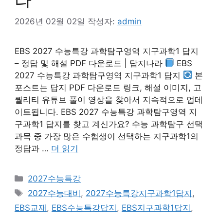
2026년 02월 02일
작성자:
admin
EBS 2027 수능특강 과학탐구영역 지구과학1 답지
– 정답 및 해설 PDF 다운로드 | 답지나라
EBS
2027 수능특강 과학탐구영역 지구과학1 답지
본
포스트는 답지 PDF 다운로드 링크, 해설 이미지, 고
퀄리티 유튜브 풀이 영상을 찾아서 지속적으로 업데
이트됩니다. EBS 2027 수능특강 과학탐구영역 지
구과학1 답지를 찾고 계신가요? 수능 과학탐구 선택
과목 중 가장 많은 수험생이 선택하는 지구과학1의
정답과 …
더 읽기
카
2027수능특강
테
태
2027수능대비
,
2027수능특강지구과학1답지
,
고
그
EBS교재
,
EBS수능특강답지
,
EBS지구과학1답지
,
리