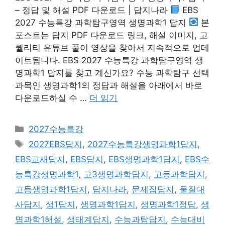
– 정답 및 해설 PDF 다운로드 | 답지나라
EBS
2027 수능특강 과학탐구영역 생명과학1 답지
본
포스트는 답지 PDF 다운로드 링크, 해설 이미지, 고
퀄리티 유튜브 풀이 영상을 찾아서 지속적으로 업데
이트됩니다. EBS 2027 수능특강 과학탐구영역 생
명과학1 답지를 찾고 계신가요? 수능 과학탐구 선택
과목인 생명과학1의 정답과 해설을 아래에서 바로
다운로드하실 수 …
더 읽기
카
2027수능특강
테
태
2027EBS답지
,
2027수능특강생명과학1답지
,
고
그
EBS교재답지
,
EBS답지
,
EBS생명과학1답지
,
EBS수
리
능특강생명과학1
,
고3생명과학답지
,
고등과학답지
,
고등생명과학1답지
,
답지나라
,
문제집답지
,
물질대
사답지
,
생1답지
,
생명과학1답지
,
생명과학1정답
,
생
명과학1해설
,
생태계답지
,
수능과탐답지
,
수능대비