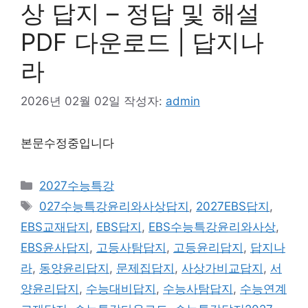
상 답지 – 정답 및 해설
PDF 다운로드 | 답지나
라
2026년 02월 02일
작성자:
admin
본문수정중입니다
카
2027수능특강
테
태
027수능특강윤리와사상답지
,
2027EBS답지
,
고
그
EBS교재답지
,
EBS답지
,
EBS수능특강윤리와사상
,
리
EBS윤사답지
,
고등사탐답지
,
고등윤리답지
,
답지나
라
,
동양윤리답지
,
문제집답지
,
사상가비교답지
,
서
양윤리답지
,
수능대비답지
,
수능사탐답지
,
수능연계