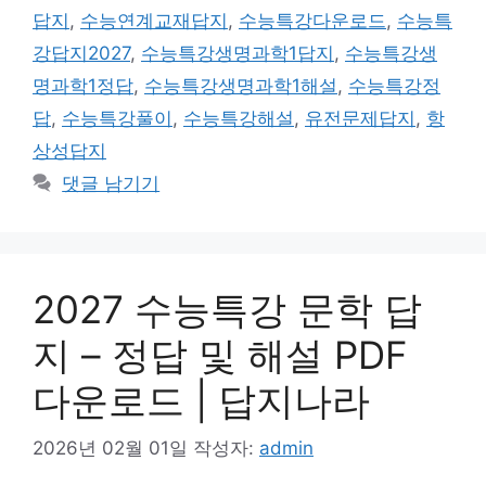
답지
,
수능연계교재답지
,
수능특강다운로드
,
수능특
강답지2027
,
수능특강생명과학1답지
,
수능특강생
명과학1정답
,
수능특강생명과학1해설
,
수능특강정
답
,
수능특강풀이
,
수능특강해설
,
유전문제답지
,
항
상성답지
댓글 남기기
2027 수능특강 문학 답
지 – 정답 및 해설 PDF
다운로드 | 답지나라
2026년 02월 01일
작성자:
admin