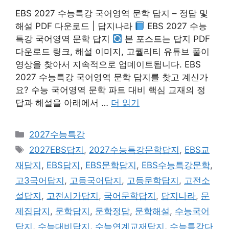
EBS 2027 수능특강 국어영역 문학 답지 – 정답 및
해설 PDF 다운로드 | 답지나라
EBS 2027 수능
특강 국어영역 문학 답지
본 포스트는 답지 PDF
다운로드 링크, 해설 이미지, 고퀄리티 유튜브 풀이
영상을 찾아서 지속적으로 업데이트됩니다. EBS
2027 수능특강 국어영역 문학 답지를 찾고 계신가
요? 수능 국어영역 문학 파트 대비 핵심 교재의 정
답과 해설을 아래에서 …
더 읽기
카
2027수능특강
테
태
2027EBS답지
,
2027수능특강문학답지
,
EBS교
고
그
재답지
,
EBS답지
,
EBS문학답지
,
EBS수능특강문학
,
리
고3국어답지
,
고등국어답지
,
고등문학답지
,
고전소
설답지
,
고전시가답지
,
국어문학답지
,
답지나라
,
문
제집답지
,
문학답지
,
문학정답
,
문학해설
,
수능국어
답지
,
수능대비답지
,
수능연계교재답지
,
수능특강다