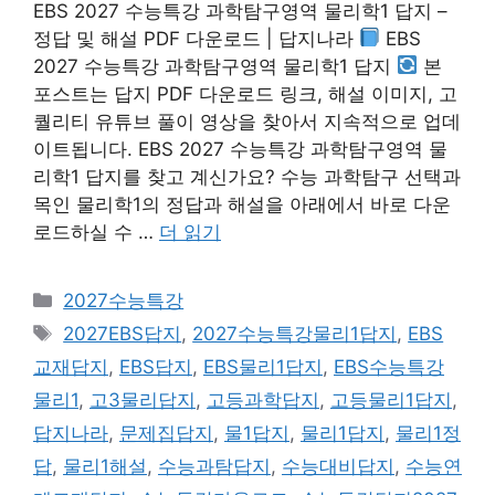
EBS 2027 수능특강 과학탐구영역 물리학1 답지 –
정답 및 해설 PDF 다운로드 | 답지나라
EBS
2027 수능특강 과학탐구영역 물리학1 답지
본
포스트는 답지 PDF 다운로드 링크, 해설 이미지, 고
퀄리티 유튜브 풀이 영상을 찾아서 지속적으로 업데
이트됩니다. EBS 2027 수능특강 과학탐구영역 물
리학1 답지를 찾고 계신가요? 수능 과학탐구 선택과
목인 물리학1의 정답과 해설을 아래에서 바로 다운
로드하실 수 …
더 읽기
카
2027수능특강
테
태
2027EBS답지
,
2027수능특강물리1답지
,
EBS
고
그
교재답지
,
EBS답지
,
EBS물리1답지
,
EBS수능특강
리
물리1
,
고3물리답지
,
고등과학답지
,
고등물리1답지
,
답지나라
,
문제집답지
,
물1답지
,
물리1답지
,
물리1정
답
,
물리1해설
,
수능과탐답지
,
수능대비답지
,
수능연