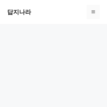
컨
텐
답지나라
메
츠
로
뉴
건
너
뛰
기