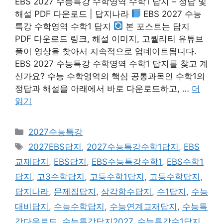
EBS 2027 수능특강 수학영역 수학1 답지 – 정답 및
해설 PDF 다운로드 | 답지나라
EBS 2027 수능
특강 수학영역 수학1 답지
본 포스트는 답지
PDF 다운로드 링크, 해설 이미지, 고퀄리티 유튜브
풀이 영상을 찾아서 지속적으로 업데이트됩니다.
EBS 2027 수능특강 수학영역 수학1 답지를 찾고 계
신가요? 수능 수학영역의 핵심 공통과목인 수학1의
정답과 해설을 아래에서 바로 다운로드하고, …
더
읽기
카
2027수능특강
테
태
2027EBS답지
,
2027수능특강수학1답지
,
EBS
고
그
교재답지
,
EBS답지
,
EBS수능특강수학1
,
EBS수학1
리
답지
,
고3수학답지
,
고등수학1답지
,
고등수학답지
,
답지나라
,
문제집답지
,
삼각함수답지
,
수1답지
,
수능
대비답지
,
수능수학답지
,
수능연계교재답지
,
수능특
강다운로드
,
수능특강답지2027
,
수능특강수1답지
,