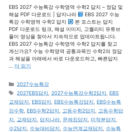
EBS 2027 수능특강 수학영역 수학2 답지 – 정답 및
해설 PDF 다운로드 | 답지나라
EBS 2027 수능
특강 수학영역 수학2 답지
본 포스트는 답지
PDF 다운로드 링크, 해설 이미지, 고퀄리티 유튜브
풀이 영상을 찾아서 지속적으로 업데이트됩니다.
EBS 2027 수능특강 수학영역 수학2 답지를 찾고
계신가요? 수능 수학영역 공통과목인 수학2의 정답
과 해설을 아래에서 바로 다운로드하고, 빠른답지
…
더 읽기
카
2027수능특강
테
태
2027EBS답지
,
2027수능특강수학2답지
,
EBS
고
그
교재답지
,
EBS답지
,
EBS수능특강답지
,
EBS수능특
리
강수학
,
EBS수학2답지
,
고등수학2답지
,
고등수학답
지
,
교재답지
,
답지나라
,
문제집답지
,
미적분답지
,
수2답지
,
수능대비답지
,
수능연계교재답지
,
수능특