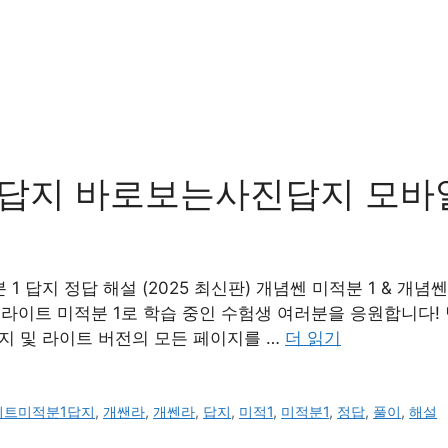
답지 바로보는사진답지 모바
1 답지 정답 해설 (2025 최신판) 개념쎈 미적분 1 & 개념
쎈 라이트 미적분 1로 학습 중인 수험생 여러분을 응원합니다
지 및 라이트 버전의 모든 페이지를 …
더 읽기
이트미적분1답지
,
개쌘라
,
개쎈라
,
답지
,
미적1
,
미적분1
,
정답
,
풀이
,
해설