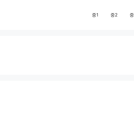
중1
중2
중