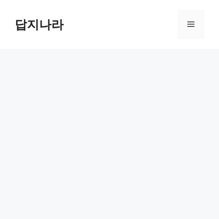
컨
텐
답지나라
메
츠
로
뉴
건
너
뛰
기