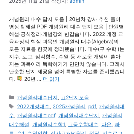
2025년 11월 21일
작성자:
admin
개념원리 대수 답지 모음 | 20년차 강사 추천 풀이
영상 & 해설 PDF 개념원리 대수 답지 모음 | 단원별
해설·공식정리·개념강의 반갑습니다. 2022 개정 교
육과정의 핵심 과목인 개념원리 대수(Algebra)의
모든 자료를 한곳에 정리했습니다. 대수(구 수학I)는
지수, 로그, 삼각함수, 수열 등 새로운 개념이 쏟아
지는 과목이라 독학하기가 만만치 않습니다. 그래서
단순한 답지 제공을 넘어 특별한 자료를 준비했습니
다.
20년 …
더 읽기
카
개념원리대수답지
,
고2답지모음
테
태
2022개정대수
,
2025개념원리
,
pdf
,
개념원리대
고
그
수
,
개념원리대수pdf
,
개념원리대수답지
,
개념원리
리
대수해설
,
개념원리수학1
,
고등수학대수
,
다운
,
빠
른
,
수1
,
수열의합
,
신사고개념원리
,
정답
,
지수로그