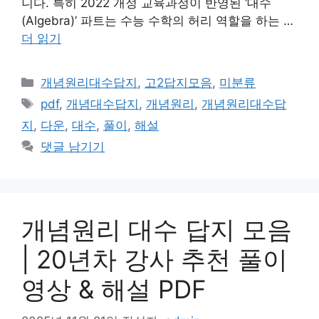
니다. 특히 2022 개정 교육과정이 반영된 ‘대수
(Algebra)’ 파트는 수능 수학의 허리 역할을 하는 …
더 읽기
카
개념원리대수답지
,
고2답지모음
,
미분류
테
태
pdf
,
개념대수답지
,
개념원리
,
개념원리대수답
고
그
지
,
다운
,
대수
,
풀이
,
해설
리
댓글 남기기
개념원리 대수 답지 모음
| 20년차 강사 추천 풀이
영상 & 해설 PDF