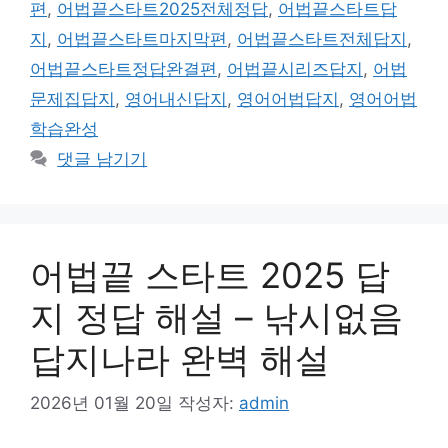
편
,
어법끝스타트2025전체정답
,
어법끝스타트답
지
,
어법끝스타트마지막편
,
어법끝스타트전체답지
,
어법끝스타트정답완결편
,
어법끝시리즈답지
,
어법
문제집답지
,
영어내신답지
,
영어어법답지
,
영어어법
학습완성
댓글 남기기
어법끝 스타트 2025 답
지 정답 해설 – 낚시없음
답지나라 완벽 해설
2026년 01월 20일
작성자:
admin