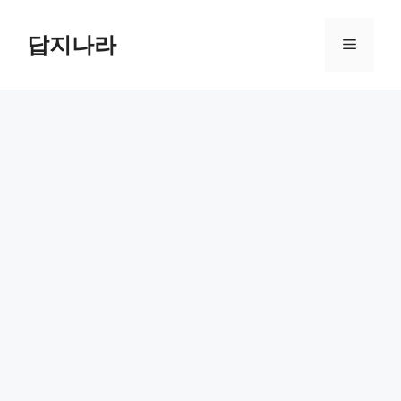
컨
텐
답지나라
메
츠
로
뉴
건
너
뛰
기