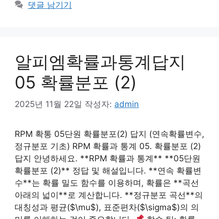
테
댓글 남기기
고
리
알피엠확률과통계답지
05 확률분포 (2)
2025년 11월 22일
작성자:
admin
RPM 확통 05단원 확률분포(2) 답지 (연속확률변수,
정규분포 기초) RPM 확률과 통계 05. 확률분포 (2)
답지 안녕하세요. **RPM 확률과 통계** **05단원
확률분포 (2)** 정답 및 해설입니다. **연속 확률변
수**는 확률 밀도 함수를 이용하며, 확률은 **곡선
아래의 넓이**로 계산합니다. **정규분포 곡선**의
대칭성과 평균($\mu$), 표준편차($\sigma$)의 의