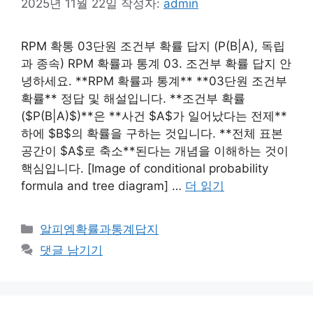
2025년 11월 22일
작성자:
admin
RPM 확통 03단원 조건부 확률 답지 (P(B|A), 독립
과 종속) RPM 확률과 통계 03. 조건부 확률 답지 안
녕하세요. **RPM 확률과 통계** **03단원 조건부
확률** 정답 및 해설입니다. **조건부 확률
($P(B|A)$)**은 **사건 $A$가 일어났다는 전제**
하에 $B$의 확률을 구하는 것입니다. **전체 표본
공간이 $A$로 축소**된다는 개념을 이해하는 것이
핵심입니다. [Image of conditional probability
formula and tree diagram] …
더 읽기
카
알피엠확률과통계답지
테
댓글 남기기
고
리