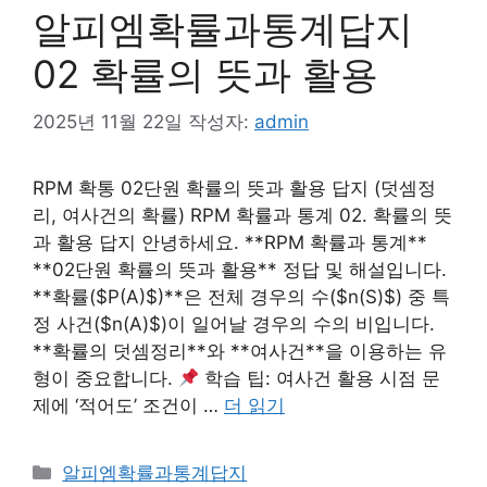
알피엠확률과통계답지
02 확률의 뜻과 활용
2025년 11월 22일
작성자:
admin
RPM 확통 02단원 확률의 뜻과 활용 답지 (덧셈정
리, 여사건의 확률) RPM 확률과 통계 02. 확률의 뜻
과 활용 답지 안녕하세요. **RPM 확률과 통계**
**02단원 확률의 뜻과 활용** 정답 및 해설입니다.
**확률($P(A)$)**은 전체 경우의 수($n(S)$) 중 특
정 사건($n(A)$)이 일어날 경우의 수의 비입니다.
**확률의 덧셈정리**와 **여사건**을 이용하는 유
형이 중요합니다.
학습 팁: 여사건 활용 시점 문
제에 ‘적어도’ 조건이 …
더 읽기
카
알피엠확률과통계답지