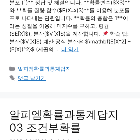
분포 (1)** 정답 및 해설입니다. **확률변수($X$)**
와 **확률 질량 함수($P(X=x)$)**를 이용해 분포를
표로 나타내는 단원입니다. **확률의 총합은 1**이
라는 성질을 이용해 미지수를 구하고, 평균
($E[X]$), 분산($V[X]$)을 계산합니다.
학습 팁:
분산($V[X]$) 계산 공식 분산은 $\mathbf{E[X^2] –
(E[X])^2}$ (제곱의 …
더 읽기
카
알피엠확률과통계답지
테
댓글 남기기
고
리
알피엠확률과통계답지
03 조건부확률