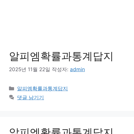
알피엠확률과통계답지
2025년 11월 22일
작성자:
admin
카
알피엠확률과통계답지
테
댓글 남기기
고
리
알피엠확률과통계답지