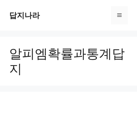
컨
텐
답지나라
메
츠
로
뉴
건
너
알피엠확률과통계답
뛰
기
지