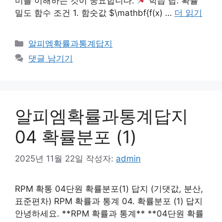
미를 이해하는 것이 중요합니다.
학습 팁: 확률
밀도 함수 조건 1. 함숫값 $\mathbf{f(x) …
더 읽기
카
알피엠확률과통계답지
테
댓글 남기기
고
리
알피엠확률과통계답지
04 확률분포 (1)
2025년 11월 22일
작성자:
admin
RPM 확통 04단원 확률분포(1) 답지 (기댓값, 분산,
표준편차) RPM 확률과 통계 04. 확률분포 (1) 답지
안녕하세요. **RPM 확률과 통계** **04단원 확률