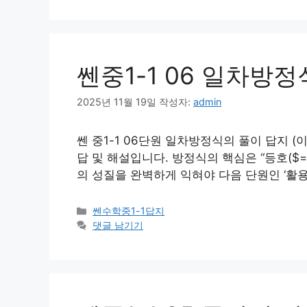
리
쎈중1-1 06 일차방
2025년 11월 19일
작성자:
admin
쎈 중1-1 06단원 일차방정식의 풀이 답지 (이
답 및 해설입니다. 방정식의 핵심은 “등호($=
의 성질을 완벽하게 익혀야 다음 단원인 ‘활용
카
쎈수학중1-1답지
테
댓글 남기기
고
리