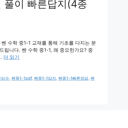
해설 풀이 빠른답지(4종
쎈 수학 중1-1 교재를 통해 기초를 다지는 분
니다. 쎈 수학 중1-1, 왜 중요한가요? 중
…
더 읽기
유리수
,
쎈중1-1pdf
,
쎈중1-1답지
,
쎈중1-1빠른정답
,
쎈