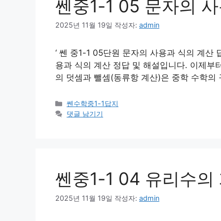
쎈중1-1 05 문자의 
2025년 11월 19일
작성자:
admin
‘ 쎈 중1-1 05단원 문자의 사용과 식의 계산 
용과 식의 계산 정답 및 해설입니다. 이제부터 본
의 덧셈과 뺄셈(동류항 계산)은 중학 수학의
카
쎈수학중1-1답지
테
댓글 남기기
고
리
쎈중1-1 04 유리수의
2025년 11월 19일
작성자:
admin