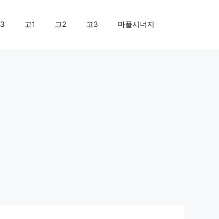
3
고1
고2
고3
마플시너지