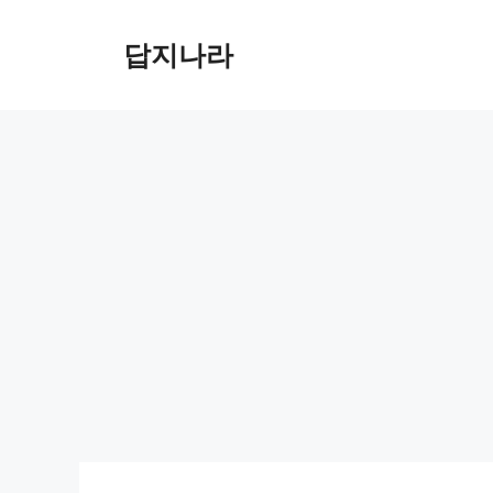
컨
텐
답지나라
츠
로
건
너
뛰
기