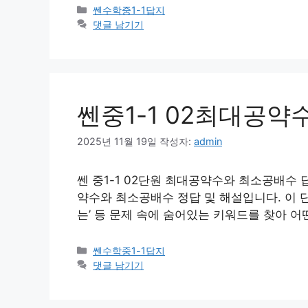
카
쎈수학중1-1답지
테
댓글 남기기
고
리
쎈중1-1 02최대공
2025년 11월 19일
작성자:
admin
쎈 중1-1 02단원 최대공약수와 최소공배수 답
약수와 최소공배수 정답 및 해설입니다. 이 단
는’ 등 문제 속에 숨어있는 키워드를 찾아 어떤 개
카
쎈수학중1-1답지
테
댓글 남기기
고
리