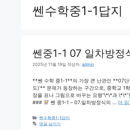
쎈수학중1-1답지
쎈중1-1 07 일차방
2025년 11월 19일
작성자:
admin
**쎈 수학 중1-1**의 가장 큰 난관인 **07
도)’** 문제가 등장하는 구간으로, 중학교 1학
장을 표나 그림으로 바꾸는 요령”\*\*과 \*
###
쎈 중1-1 – 07.일차방정식의 …
더 
카
쎈수학중1-1답지
테
댓글 남기기
고