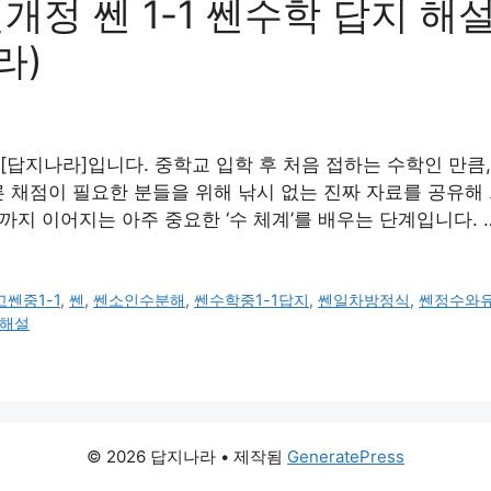
신개정 쎈 1-1 쎈수학 답지 
라)
답지나라]입니다. 중학교 입학 후 처음 접하는 수학인 만큼, 
 채점이 필요한 분들을 위해 낚시 없는 진짜 자료를 공유해 드립
까지 이어지는 아주 중요한 ‘수 체계’를 배우는 단계입니다. 
쎈중1-1
,
쎈
,
쎈소인수분해
,
쎈수학중1-1답지
,
쎈일차방정식
,
쎈정수와
해설
© 2026 답지나라
• 제작됨
GeneratePress