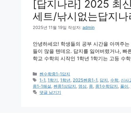
[답지나라] 2025 최
세트/낚시없는답지나
2025년 11월 19일
작성자:
admin
안녕하세요! 학생들의 공부 시간을 아껴주는 [
들이 많을 텐데요. 답지를 잃어버렸거나, 빠른
학교 수학의 시작인 1학년 1학기는 고등 수학
카
쎈수학중1-1답지
테
태
1-1
,
1학기
,
1학년
,
2025쎈중1-1
,
답지
,
수학
,
신사고
고
그
중1-1해설
,
쎈중1상답지
,
영상
,
중
,
중1수학답지
,
풀이
,
리
댓글 남기기