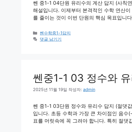
쎈 중1-1 04단원 유리수의 계산 답지 (사칙연
해설입니다. 이제부터 본격적인 수학 연산이 시
를 줄이는 것이 이번 단원의 핵심 목표입니다. [Image of 
카
쎈수학중1-1답지
테
댓글 남기기
고
리
쎈중1-1 03 정수와 
2025년 11월 19일
작성자:
admin
쎈 중1-1 03단원 정수와 유리수 답지 (절댓값
입니다. 초등 수학과 가장 큰 차이점인 음수(
표를 머릿속에 꼭 그려야 합니다. 특히 절댓