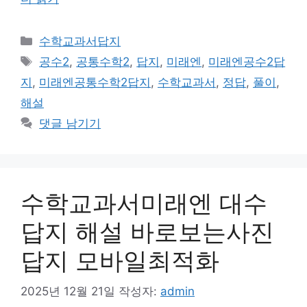
카
수학교과서답지
테
태
공수2
,
공통수학2
,
답지
,
미래엔
,
미래엔공수2답
고
그
지
,
미래엔공통수학2답지
,
수학교과서
,
정답
,
풀이
,
리
해설
댓글 남기기
수학교과서미래엔 대수
답지 해설 바로보는사진
답지 모바일최적화
2025년 12월 21일
작성자:
admin