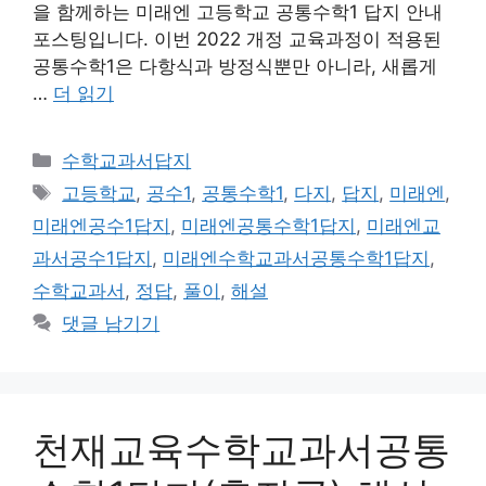
을 함께하는 미래엔 고등학교 공통수학1 답지 안내
포스팅입니다. 이번 2022 개정 교육과정이 적용된
공통수학1은 다항식과 방정식뿐만 아니라, 새롭게
…
더 읽기
카
수학교과서답지
테
태
고등학교
,
공수1
,
공통수학1
,
다지
,
답지
,
미래엔
,
고
그
미래엔공수1답지
,
미래엔공통수학1답지
,
미래엔교
리
과서공수1답지
,
미래엔수학교과서공통수학1답지
,
수학교과서
,
정답
,
풀이
,
해설
댓글 남기기
천재교육수학교과서공통