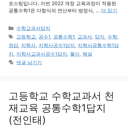
포스팅입니다. 이번 2022 개정 교육과정이 적용된
공통수학1은 다항식의 연산부터 방정식, …
더 읽기
카
수학교과서답지
테
태
고등학교
,
공수1
,
공통수학1
,
교과서
,
답지
,
수학
,
고
그
정답
,
지학사
,
지학사공수1답지
,
지학사공통수학1답
리
지
,
지학사교과서공수1답지
,
풀이
,
해설
댓글 남기기
고등학교 수학교과서 천
재교육 공통수학1답지
(전인태)