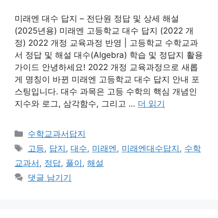
미래엔 대수 답지 – 전단원 정답 및 상세 해설
(2025년용) 미래엔 고등학교 대수 답지 (2022 개
정) 2022 개정 교육과정 반영 | 고등학교 수학교과
서 정답 및 해설 대수(Algebra) 학습 및 정답지 활용
가이드 안녕하세요! 2022 개정 교육과정으로 새롭
게 명칭이 바뀐 미래엔 고등학교 대수 답지 안내 포
스팅입니다. 대수 과목은 고등 수학의 핵심 개념인
지수와 로그, 삼각함수, 그리고 …
더 읽기
카
수학교과서답지
테
태
고등
,
답지
,
대수
,
미래엔
,
미래엔대수답지
,
수학
고
그
교과서
,
정답
,
풀이
,
해설
리
댓글 남기기