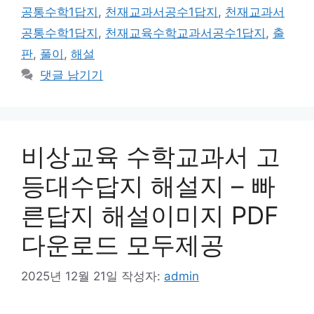
공통수학1답지
,
천재교과서공수1답지
,
천재교과서
공통수학1답지
,
천재교육수학교과서공수1답지
,
출
판
,
풀이
,
해설
댓글 남기기
비상교육 수학교과서 고
등대수답지 해설지 – 빠
른답지 해설이미지 PDF
다운로드 모두제공
2025년 12월 21일
작성자:
admin