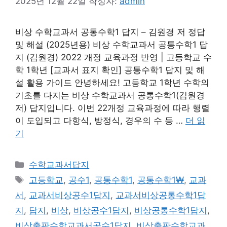
2025년 12월 22일
작성자:
admin
비상 수학교과서 공통수학1 답지 – 김원경 저 정답
및 해설 (2025년용) 비상 수학교과서 공통수학1 답
지 (김원경) 2022 개정 교육과정 반영 | 고등학교 수
학 1학년 [교과서 표지 확인] 공통수학1 답지 및 해
설 활용 가이드 안녕하세요! 고등학교 1학년 수학의
기초를 다지는 비상 수학교과서 공통수학1(김원경
저) 답지입니다. 이번 22개정 교육과정에 따라 행렬
이 도입되고 다항식, 방정식, 경우의 수 등 …
더 읽
기
카
수학교과서답지
테
태
고등학교
,
공수1
,
공통수학1
,
공통수학1₩
,
교과
고
그
서
,
교과서비상공수1답지
,
교과서비상공통수학1답
리
지
,
답지
,
비상
,
비상공수1답지
,
비상공통수학1답지
,
비상출판수학교과서공수1답지
,
비상출판수학교과