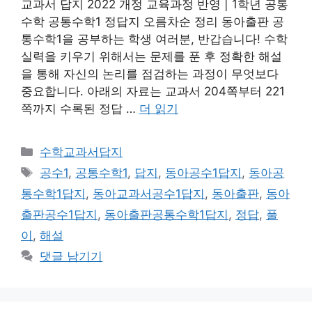
교과서 답지 2022 개정 교육과정 반영 | 1학년 공통
수학 공통수학1 정답지 오름차순 정리 동아출판 공
통수학1을 공부하는 학생 여러분, 반갑습니다! 수학
실력을 키우기 위해서는 문제를 푼 후 정확한 해설
을 통해 자신의 논리를 점검하는 과정이 무엇보다
중요합니다. 아래의 자료는 교과서 204쪽부터 221
쪽까지 수록된 정답 …
더 읽기
카
수학교과서답지
테
태
공수1
,
공통수학1
,
답지
,
동아공수1답지
,
동아공
고
그
통수학1답지
,
동아교과서공수1답지
,
동아출판
,
동아
리
출판공수1답지
,
동아출판공통수학1답지
,
정답
,
풀
이
,
해설
댓글 남기기