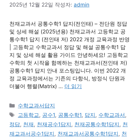
2025년 12월 22일
작성자:
admin
천재교과서 공통수학1 답지(전인태) – 전단원 정답
및 상세 해설 (2025년용) 천재교과서 고등학교 공
통수학1 답지 (전인태 저) 2022 개정 교육과정 반영
| 고등학교 수학교과서 정답 및 해설 공통수학1 답
지 및 상세 해설 활용 가이드 안녕하세요! 고등학교
수학의 첫 시작을 함께하는 천재교과서(전인태 저)
공통수학1 답지 안내 포스팅입니다. 이번 2022 개
정 교육과정에서는 기존의 다항식, 방정식 단원과
더불어 행렬(Matrix) …
더 읽기
카
수학교과서답지
테
태
고등학교
,
공수1
,
공통수학1
,
답지
,
수학교과서
,
고
그
정답
,
천재
,
천재공수1답지
,
천재공통수학1답지
,
천
리
재교과서공수1답지
,
천재교과서공통수학1답지
,
천