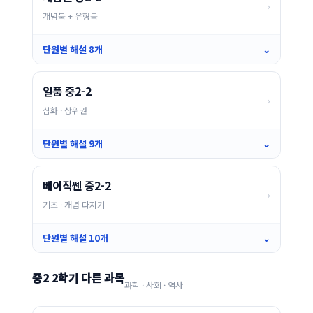
›
개념북 + 유형북
단원별 해설 8개
⌄
일품 중2-2
›
심화 · 상위권
단원별 해설 9개
⌄
베이직쎈 중2-2
›
기초 · 개념 다지기
단원별 해설 10개
⌄
중2 2학기 다른 과목
과학 · 사회 · 역사