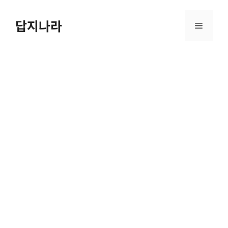
컨
텐
답지나라
메
츠
로
뉴
건
너
뛰
기