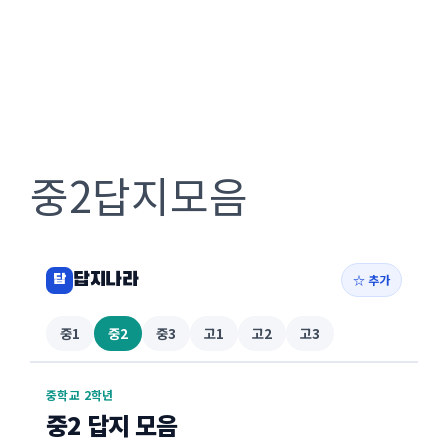
중2답지모음
답지나라
☆ 추가
답
중1
중2
중3
고1
고2
고3
중학교 2학년
중2 답지 모음