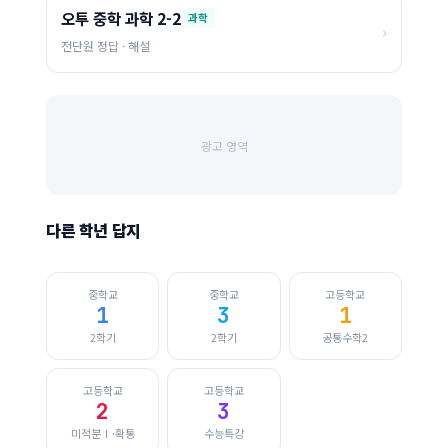
오투 중학 과학 2-2
과학
›
전단원 정답 · 해설
광고 영역
다른 학년 답지
중학교
중학교
고등학교
1
3
1
2학기
2학기
공통수학2
고등학교
고등학교
2
3
미적분Ⅰ·확통
수능특강